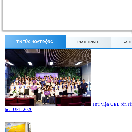
TIN TỨC HOẠT ĐỘNG
GIÁO TRÌNH
SÁCH
Thư viện UEL rộn rà
hóa UEL 2026