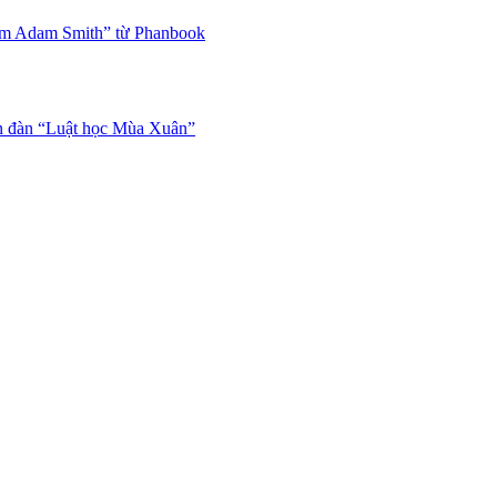
ăm Adam Smith” từ Phanbook
ễn đàn “Luật học Mùa Xuân”
 án điện tử từ lý luận đến
vi mô