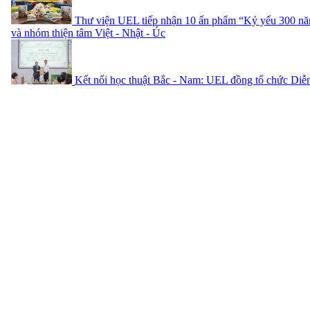
Thư viện UEL tiếp nhận 10 ấn phẩm “Kỷ yếu 300 n
và nhóm thiện tâm Việt - Nhật - Úc
Kết nối học thuật Bắc - Nam: UEL đồng tổ chức Di
2026
UEL và TAND Khu vực 1 - TP.HCM: Giải bài toán tòa
thực tiễn
UEL chuyển giao giải pháp AI cho quản trị tài chính 
Tất cả