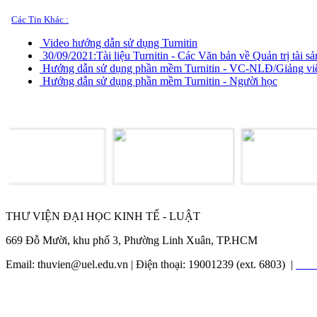
Các Tin Khác :
Video hướng dẫn sử dụng Turnitin
30/09/2021:
Tài liệu Turnitin - Các Văn bản về Quản trị tài sản
Hướng dẫn sử dụng phần mềm Turnitin - VC-NLĐ/Giảng vi
Hướng dẫn sử dụng phần mềm Turnitin - Người học
THƯ VIỆN ĐẠI HỌC KINH TẾ - LUẬT
669 Đỗ Mười, khu phố 3, Phường Linh Xuân, TP.HCM
Email: thuvien@uel.edu.vn | Điện thoại: 19001239 (ext. 6803) |
Liên